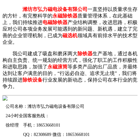
潍坊市弘力磁电设备有限公司
一直坚持以质量求生存
的方针，有完整科学的
永磁除铁器
质量管理体系，在此基础
上，我们持续推进
电磁除铁器
产业结构调整，改进思路，积极
应对公司各项业务发展可能遇到的新问题、新机遇，建立了完
善的企业管理机制，已成为
磁选机
领域具有前排水平的技术型
企业。
我公司建成了吸盘和磨床两大
除铁器
生产基地，通过各机
构自主负责、统一规划的经营方式，强化了职工的工作积极性
和进取思路，加强了
永磁滚筒
等多类产品的出厂品质，并最终
达到让客户满意的目的，“行远必自迩、追求无止境”，我们将
持续跟进
除铁设备
行业发展的新动态，保持公司在本行业的竞
争力。
公司名称：潍坊市弘力磁电设备有限公司
24小时全国客服热线：
徐经理 手机：18653668101
QQ：82308689 微信：18653668101