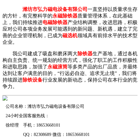
潍坊市弘力磁电设备有限公司
一直坚持以质量求生存
的方针，有完整科学的
永磁除铁器
质量管理体系，在此基础
上，我们持续推进
电磁除铁器
产业结构调整，改进思路，积极
应对公司各项业务发展可能遇到的新问题、新机遇，建立了完
善的企业管理机制，已成为
磁选机
领域具有前排水平的技术型
企业。
我公司建成了吸盘和磨床两大
除铁器
生产基地，通过各机
构自主负责、统一规划的经营方式，强化了职工的工作积极性
和进取思路，加强了
永磁滚筒
等多类产品的出厂品质，并最终
达到让客户满意的目的，“行远必自迩、追求无止境”，我们将
持续跟进
除铁设备
行业发展的新动态，保持公司在本行业的竞
争力。
公司名称：潍坊市弘力磁电设备有限公司
24小时全国客服热线：
徐经理 手机：18653668101
QQ：82308689 微信：18653668101